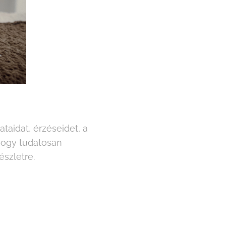
taidat, érzéseidet, a
 hogy tudatosan
szletre.