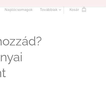
Naplócsomagok
Továbbiak
Kosár
 hozzád?
anyai
nt