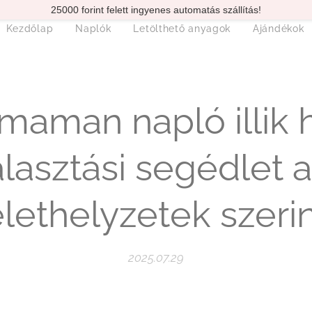
25000 forint felett ingyenes automatás szállítás!
Kezdőlap
Naplók
Letölthető anyagok
Ajándékok
maman napló illik
lasztási segédlet 
lethelyzetek szeri
2025.07.29