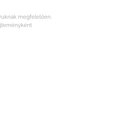
oruknak megfelelően,
űjteményként