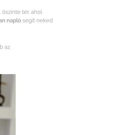
szinte tér, ahol
n napló
segít neked
bb az