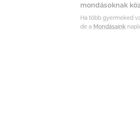
mondásoknak köz
Ha több gyermeked va
de a
Mondásaink
napl