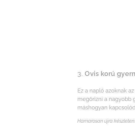
3.
Ovis korú gyer
Ez a napló azoknak az
megőrizni a nagyobb 
máshogyan kapcsolódto
Hamarosan újra készleten! I