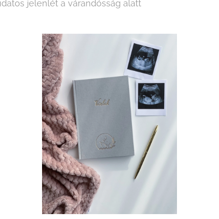
datos jelenlét a várandósság alatt