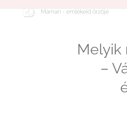
Maman - emlékeid őrzője
Melyik 
– Vá
é