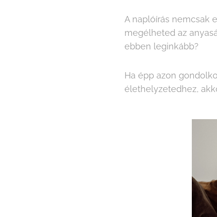
A naplóírás nemcsak e
megélheted az anyaság
ebben leginkább?
Ha épp azon gondolk
élethelyzetedhez, akk