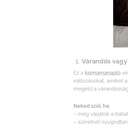
1.
Várandós vagy
Ez a
kismamanapló
vég
változásokat, amiket a
megéld a várandósság 
Neked szól, ha:
– még várjátok a babá
– szeretnél nyugodtan