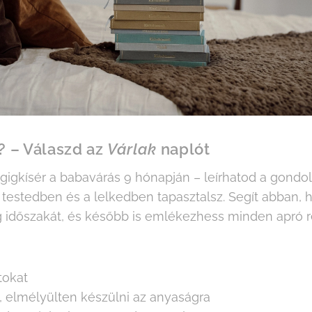
? – Válaszd az
Várlak
naplót
igkísér a babavárás 9 hónapján – leírhatod a gondola
 testedben és a lelkedben tapasztalsz. Segít abban,
időszakát, és később is emlékezhess minden apró ré
tokat
, elmélyülten készülni az anyaságra