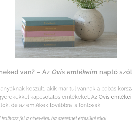
meked van? – Az
Ovis emlékeim
napló szól
 anyáknak készült, akik már túl vannak a babás korsz
gyerekekkel kapcsolatos emlékeket. Az
Ovis emléke
k, de az emlékek továbbra is fontosak.
ratkozz fel a hírlevélre, ha szeretnél értesülni róla!