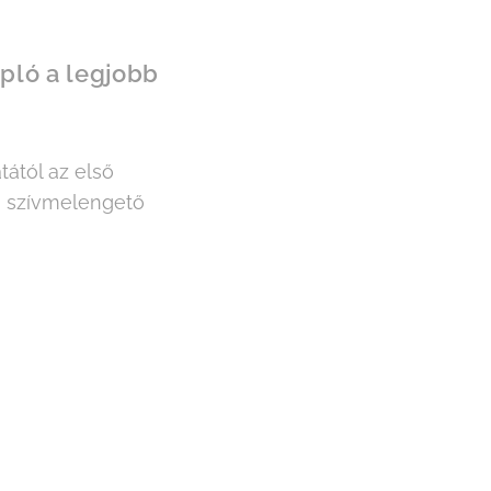
ló a legjobb
tától az első
s szívmelengető