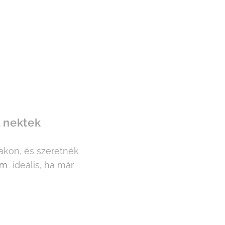
 nektek
akon, és szeretnék
im
ideális, ha már