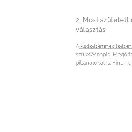
2.
Most született
választás
A
Kisbabámnak baban
születésnapig. Megőri
pillanatokat is. Finoma