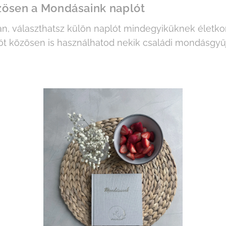
ösen a Mondásaink naplót
n, választhatsz külön naplót mindegyiküknek életk
ót közösen is használhatod nekik családi mondásgy