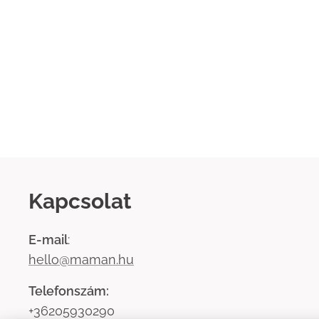
Kapcsolat
E-mail
:
hello@maman.hu
Telefonszám:
+36205930290