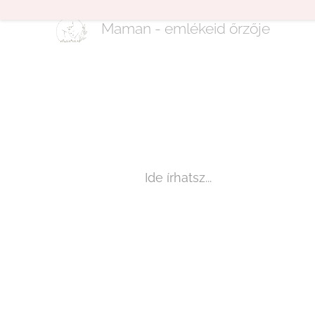
Maman - emlékeid őrzője
Ide írhatsz...