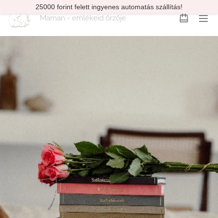
25000 forint felett ingyenes automatás szállítás!
Maman - emlékeid őrzője