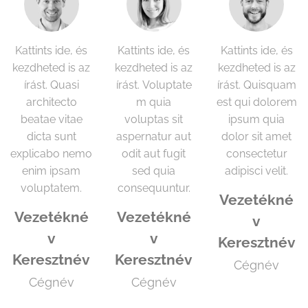
Kattints ide, és
Kattints ide, és
Kattints ide, és
kezdheted is az
kezdheted is az
kezdheted is az
írást. Quasi
írást. Voluptate
írást. Quisquam
architecto
m quia
est qui dolorem
beatae vitae
voluptas sit
ipsum quia
dicta sunt
aspernatur aut
dolor sit amet
explicabo nemo
odit aut fugit
consectetur
enim ipsam
sed quia
adipisci velit.
voluptatem.
consequuntur.
Vezetékné
Vezetékné
Vezetékné
v
v
v
Keresztnév
Keresztnév
Keresztnév
Cégnév
Cégnév
Cégnév