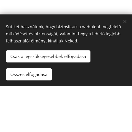
Kapcsolat
Sütiket használunk, hogy biztosítsuk a weboldal megfelelő
működését és biztonságát, valamint hogy a lehető legjobb
E-mail
:
felhasználói élményt kínáljuk Neked.
hello@maman.hu
Csak a legszükségesebbek elfogadása
Telefonszám:
+36205930290
Összes elfogadása
Információ
ÁSZF
Adatvédelmi tájékoztató
Fogyasztóbarát