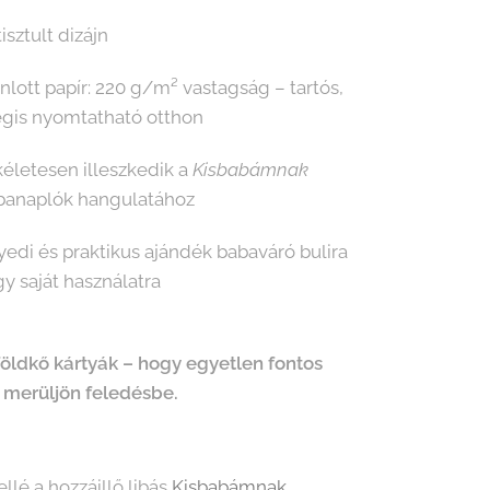
isztult dizájn
nlott papír: 220 g/m² vastagság – tartós,
gis nyomtatható otthon
életesen illeszkedik a
Kisbabámnak
banaplók hangulatához
edi és praktikus ajándék babaváró bulira
y saját használatra
öldkő kártyák – hogy egyetlen fontos
e merüljön feledésbe.
llé a hozzáillő libás
Kisbabámnak