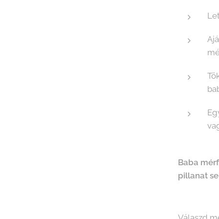
Let
Ajá
mé
Tök
ba
Egy
vag
Baba mérf
pillanat s
Válaszd me