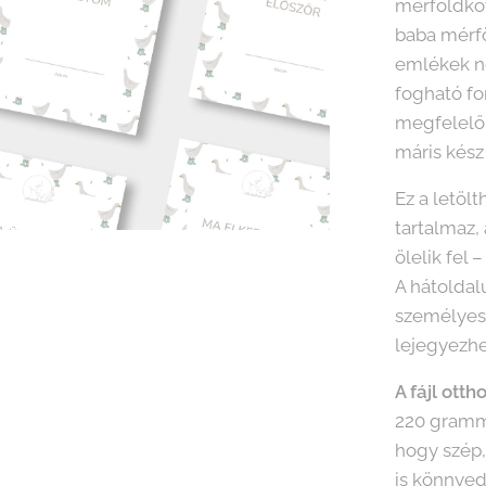
mérföldköv
baba mérfö
emlékek n
fogható f
megfelelő 
máris kész
Ez a letölt
tartalmaz,
ölelik fel 
A hátoldal
személyes 
lejegyezhe
A fájl ott
220 grammo
hogy szép,
is könnyed