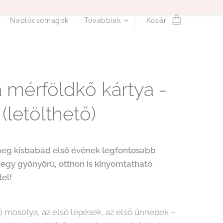
Naplócsomagok
Továbbiak
Kosár
 mérföldkő kártya -
 (letölthető)
meg kisbabád első évének legfontosabb
t egy gyönyörű, otthon is kinyomtatható
tel!
ő mosolya, az első lépések, az első ünnepek –