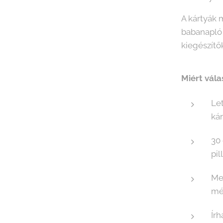
A kártyák 
babanapló 
kiegészítő
Miért vála
Le
ká
30
pil
Me
mé
Ír