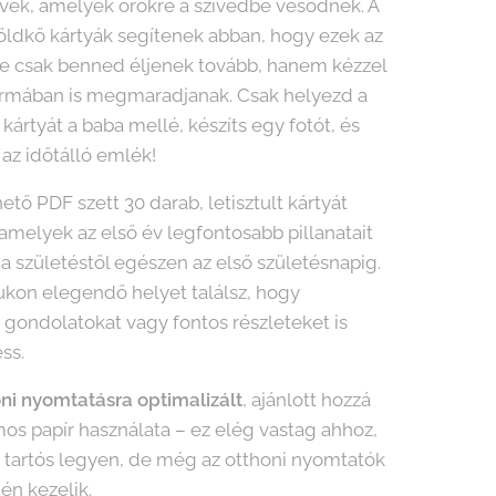
ek, amelyek örökre a szívedbe vésődnek. A
ldkő kártyák segítenek abban, hogy ezek az
e csak benned éljenek tovább, hanem kézzel
ormában is megmaradjanak. Csak helyezd a
kártyát a baba mellé, készíts egy fotót, és
 az időtálló emlék!
hető PDF szett 30 darab, letisztult kártyát
 amelyek az első év legfontosabb pillanatait
– a születéstől egészen az első születésnapig.
ukon elegendő helyet találsz, hogy
gondolatokat vagy fontos részleteket is
ss.
honi nyomtatásra optimalizált
, ajánlott hozzá
s papír használata – ez elég vastag ahhoz,
 tartós legyen, de még az otthoni nyomtatók
én kezelik.