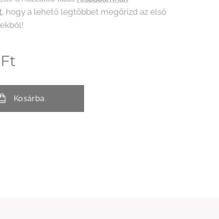
t
, hogy a lehető legtöbbet megőrizd az első
tekből!
Ft
Kosárba