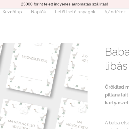
25000 forint felett ingyenes automatás szállítás!
Kezdőlap
Naplók
Letölthető anyagok
Ajándékok
Baba
libás
Örökítsd 
pillanatai
kártyaszet
A baba els