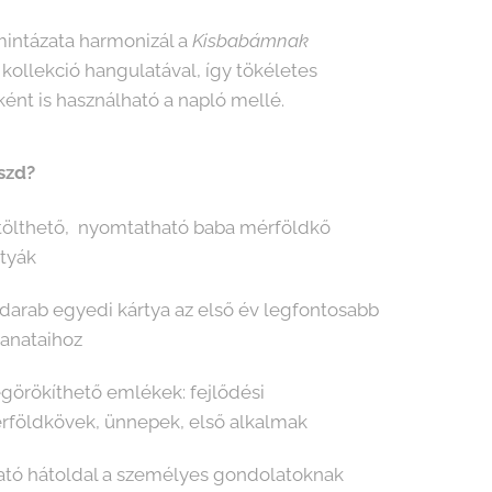
mintázata harmonizál a
Kisbabámnak
kollekció hangulatával, így tökéletes
ként is használható a napló mellé.
szd?
tölthető, nyomtatható baba mérföldkő
rtyák
 darab egyedi kártya az első év legfontosabb
lanataihoz
görökíthető emlékek: fejlődési
rföldkövek, ünnepek, első alkalmak
ható hátoldal a személyes gondolatoknak