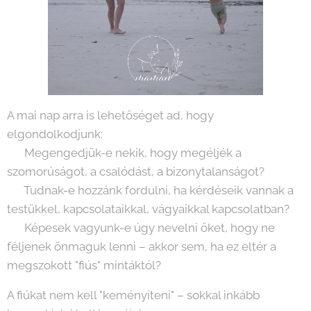
A mai nap arra is lehetőséget ad, hogy
elgondolkodjunk:
🔹 Megengedjük-e nekik, hogy megéljék a
szomorúságot, a csalódást, a bizonytalanságot?
🔹 Tudnak-e hozzánk fordulni, ha kérdéseik vannak a
testükkel, kapcsolataikkal, vágyaikkal kapcsolatban?
🔹 Képesek vagyunk-e úgy nevelni őket, hogy ne
féljenek önmaguk lenni – akkor sem, ha ez eltér a
megszokott "fiús" mintáktól?
A fiúkat nem kell "keményíteni" – sokkal inkább