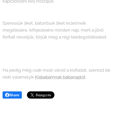
kapcsolódni kell hozzájuk.
Szeressük őket, bátorítsuk őket érzelmeik
megélésére, kifejezésére minden nap, mert a jövő
férfiait neveljük, törjük meg a régi beidegződéseket
Ha pedig még csak most várod a kisfiadat, szerezd be
neki valamelyik
Kisbabámnak babanaplót
💙
Share