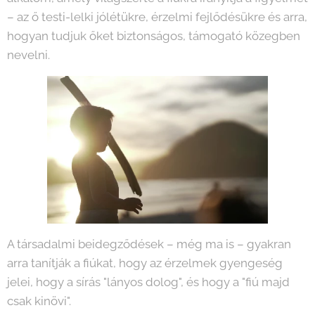
– az ő testi-lelki jólétükre, érzelmi fejlődésükre és arra,
hogyan tudjuk őket biztonságos, támogató közegben
nevelni.
A társadalmi beidegződések – még ma is – gyakran
arra tanítják a fiúkat, hogy az érzelmek gyengeség
jelei, hogy a sírás "lányos dolog", és hogy a "fiú majd
csak kinövi".