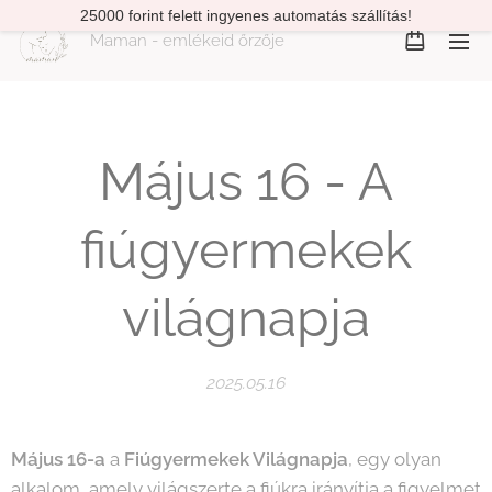
25000 forint felett ingyenes automatás szállítás!
Maman - emlékeid őrzője
Május 16 - A
fiúgyermekek
világnapja
2025.05.16
Május 16-a
a
Fiúgyermekek Világnapja
, egy olyan
alkalom, amely világszerte a fiúkra irányítja a figyelmet