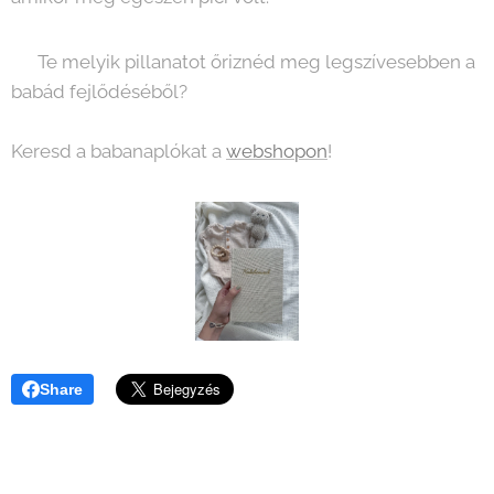
✨ Te melyik pillanatot őriznéd meg legszívesebben a
babád fejlődéséből? ✨
Keresd a babanaplókat a
webshopon
!
Share