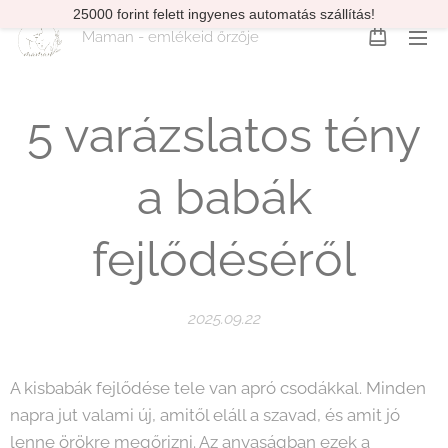
25000 forint felett ingyenes automatás szállítás!
Maman - emlékeid őrzője
5 varázslatos tény
a babák
fejlődéséről
2025.09.22
A kisbabák fejlődése tele van apró csodákkal. Minden
napra jut valami új, amitől eláll a szavad, és amit jó
lenne örökre megőrizni. Az anyaságban ezek a