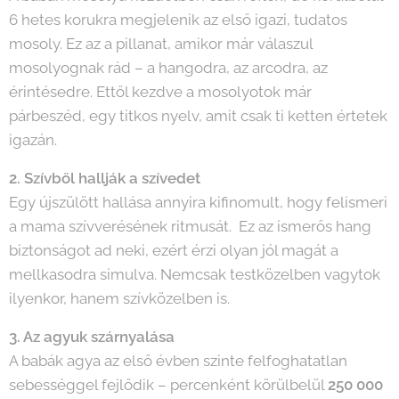
6 hetes korukra megjelenik az első igazi, tudatos
mosoly. Ez az a pillanat, amikor már válaszul
mosolyognak rád – a hangodra, az arcodra, az
érintésedre. Ettől kezdve a mosolyotok már
párbeszéd, egy titkos nyelv, amit csak ti ketten értetek
igazán.
2. Szívből hallják a szívedet
Egy újszülött hallása annyira kifinomult, hogy felismeri
a mama szívverésének ritmusát. Ez az ismerős hang
biztonságot ad neki, ezért érzi olyan jól magát a
mellkasodra simulva. Nemcsak testközelben vagytok
ilyenkor, hanem szívközelben is.
3. Az agyuk szárnyalása
A babák agya az első évben szinte felfoghatatlan
sebességgel fejlődik – percenként körülbelül
250 000