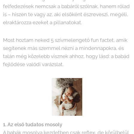
felfedezések nemcsak a babáról szólnak, hanem rólad
is – hiszen te vagy az, aki elsőként észreveszi, megéli,
elraktározza ezeket a pillanatokat.
Most hoztam neked 5 szívmelengető fun factet, amik
segítenek más szemmel nézni a mindennapokra, és
talán még közelebb visznek ahhoz, hogy lásd: a babád
fejlődése valódi varázslat.
1. Az első tudatos mosoly
A babák mosolya kezdetben csak reflex, de körülbelül