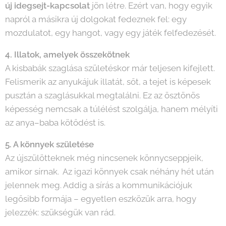
új idegsejt-kapcsolat
jön létre. Ezért van, hogy egyik
napról a másikra új dolgokat fedeznek fel: egy
mozdulatot, egy hangot, vagy egy játék felfedezését.
4. Illatok, amelyek összekötnek
A kisbabák szaglása születéskor már teljesen kifejlett.
Felismerik az anyukájuk illatát, sőt, a tejet is képesek
pusztán a szaglásukkal megtalálni. Ez az ösztönös
képesség nemcsak a túlélést szolgálja, hanem mélyíti
az anya–baba kötődést is.
5. A könnyek születése
Az újszülötteknek még nincsenek könnycseppjeik,
amikor sírnak. Az igazi könnyek csak néhány hét után
jelennek meg. Addig a sírás a kommunikációjuk
legősibb formája – egyetlen eszközük arra, hogy
jelezzék: szükségük van rád.