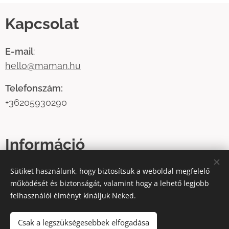
Kapcsolat
E-mail
:
hello@maman.hu
Telefonszám:
+36205930290
Információ
Sütiket használunk, hogy biztosítsuk a weboldal megfelelő
ÁSZF
működését és biztonságát, valamint hogy a lehető legjobb
Adatvédelmi tájékoztató
felhasználói élményt kínáljuk Neked.
Fogyasztóbarát
Csak a legszükségesebbek elfogadása