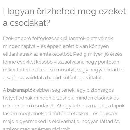
Hogyan őrizheted meg ezeket
a csodákat?
Ezek az apró felfedezések pillanatok alatt válnak
mindennapivá – és éppen ezért olyan könnyen
elillanhatnak az emlékezetből. Pedig milyen jó érzés
lenne évekkel később visszaolvasni, hogy pontosan
mikor láttad azt az első mosolyt, vagy hogyan írtad le
a saját szavaiddal a babád különleges illatát.
A
babanaplók
ebben segítenek: egy biztonságos
helyet adnak minden érzésnek, minden elsőnek és
minden apró csodának. Ahogy telnek a napok, a lapok
lassan megtelnek a ti történetetekkel – és egyszer
majd a gyermeked is elolvashatja, hogyan láttad őt,
amikor még egészen pici volt.